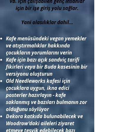
vb. için çalışabilen genç insanlar
için bir işe giriş yolu sağlar.
Yani olasılıklar dahil…
Kafe menüsündeki vegan yemekler
ve atıştırmalıklar hakkında
çocukların yorumlarını verin
Kafe için bazı açık sandviç tarifi
fikirleri veya bir Buda kasesinin bir
versiyonu oluşturun
Old Needleworks kafesi için
çocuklara uygun, ikna edici
posterler hazırlayın - kafe
saklanmış ve bazıları bulmanın zor
olduğunu söylüyor
Dekora katkıda bulunabilecek ve
Woodrow'daki aileleri ziyaret
etmeye teşvik edebilecek bazı