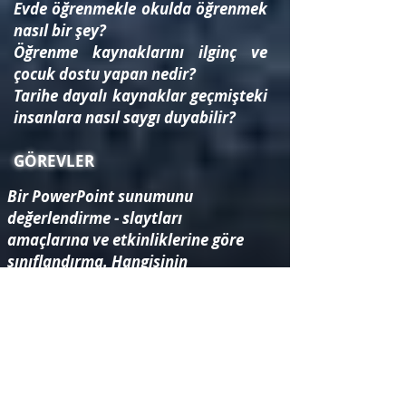
Evde öğrenmekle okulda öğrenmek
nasıl bir şey?
Öğrenme kaynaklarını ilginç ve
çocuk dostu yapan nedir?
Tarihe dayalı kaynaklar geçmişteki
insanlara nasıl saygı duyabilir?
GÖREVLER
Bir PowerPoint sunumunu
değerlendirme - slaytları
amaçlarına ve etkinliklerine göre
sınıflandırma. Hangisinin
iyileştirilebileceğine karar vermek
için slaytları derecelendirin.
History at Home kaynaklarında
James Brindley hakkındaki
bilgilerde iyileştirmeler önermek
için hayatını araştırmak.