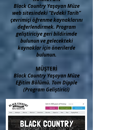
Black Country Yaşayan Müze
web sitesindeki “Evdeki Tarih”
çevrimiçi öğrenme kaynaklarını
değerlendirmek. Program
geliştiriciye geri bildirimde
bulunun ve gelecekteki
kaynaklar için önerilerde
bulunun.
MÜŞTERİ
Black Country Yaşayan Müze
Eğitim Bölümü. Tom Dipple
(Program Geliştirici)