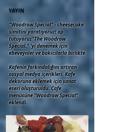
YAYIN
"Woodrow Special" - cheesecake
simitini yaratıyoruz!
ap
tutuyoruz
"The Woodrow
Special." 'yi denemek için
ebeveynler ve bakıcılarla birlikte
Kafenin farkındalığını artıran
sosyal medya içerikleri. Kafe
dekoruna eklemek için sanat
eseri oluşturuldu.
Cafe
menüsüne "Woodrow Special"
eklendi.