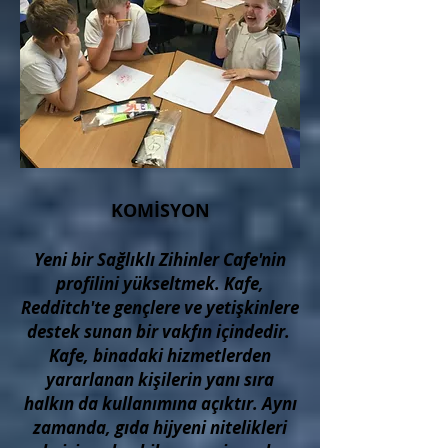
KOMİSYON
Yeni bir Sağlıklı Zihinler Cafe'nin
profilini yükseltmek. Kafe,
Redditch'te gençlere ve yetişkinlere
destek sunan bir vakfın içindedir.
Kafe, binadaki hizmetlerden
yararlanan kişilerin yanı sıra
halkın da kullanımına açıktır. Aynı
zamanda, gıda hijyeni nitelikleri