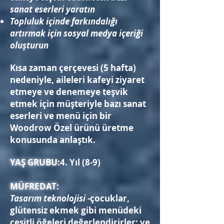
sanat eserleri yaratın
Topluluk içinde farkındalığı
artırmak için sosyal medya içeriği
oluşturun
Kısa zaman çerçevesi (5 hafta)
nedeniyle, aileleri kafeyi ziyaret
etmeye ve denemeye teşvik
etmek için müşteriyle bazı sanat
eserleri ve menü için bir
Woodrow Özel ürünü üretme
konusunda anlaştık.
YAŞ GRUBU:
4. Yıl (8-9)
MÜFREDAT:
Tasarım teknolojisi -
çocuklar,
glütensiz ekmek gibi menüdeki
çeşitli öğeleri değerlendirirler; ve