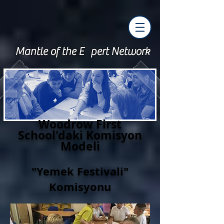
Mantle of the E pert Network
Woodrow First
School'daki Komisyon
Modeli
"Yemek Festivali"
Komisyonu