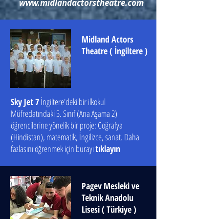
www.midlandactorstheatre.com
Midland Actors
Theatre
(
İngiltere
)
Sky Jet 7
İngiltere'deki bir ilkokul
Müfredatındaki 5. Sınıf (Ana Aşama 2)
öğrencilerine yönelik bir proje: Coğrafya
(Hindistan), matematik, İngilizce, sanat.
Daha
fazlasını öğrenmek için burayı
tıklayın
Pagev Mesleki ve
Teknik Anadolu
Lisesi
(
Türkiye
)