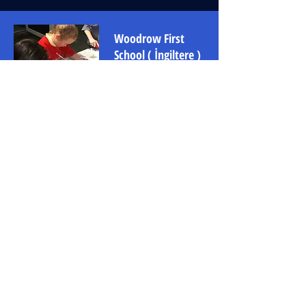
Woodrow First
School
(
İngiltere
)
Sunshine Café
Birleşik Krallık'taki bir ilk
okulda, 3 ve 4 yaşındaki Anaokulu sınıfı
Müfredat: EYFS.
Daha fazla ayrıntı
için burayı
tıklayın
Abbey
Aynı okuldaki 2. Yıl sınıfı (Woodrow First
School). Müfredat: Din Eğitimi. Burayı
tıklayın
daha fazla ayrıntı için
Turves Green Boys
Okulu
(
İngiltere
)