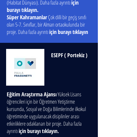
(Habitat Dünyası). Daha fazla ayrıntı
için
burayı tıklayın.
Süper Kahramanlar
Çok dilli bir geçiş sınıfı
olan 5-7. Sınıflar, bir Alman ortaokulunda bir
proje. Daha fazla ayrıntı
için burayı tıklayın
ESEPF
(
Portekiz
)
Eğitim Araştırma Ajansı
Yüksek Lisans
öğrencileri için bir Öğretmen Yetiştirme
kursunda,
Sosyal ve Doğa Bilimlerinde ilkokul
öğretiminde uygulanacak disiplinler arası
etkinliklere odaklanan bir proje. Daha fazla
ayrıntı
için burayı tıklayın.