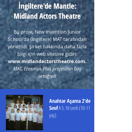
İngiltere'de Mantle:
Midland Actors Theatre
Bu proje, New Invention Junior
School'da (İngiltere) MAT tarafından
yönetildi. Şirket hakkında daha fazla
bilgi için web sitesine gidin:
www.midlandactorstheatre.com.
MAT, Erasmus Plus projesinin baş
ortağıydı
Anahtar Aşama 2'de
Sınıf
A 5. Yıl sınıfı (10-11
yaş)