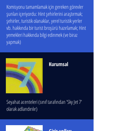
Komisyonu tamamlamak için gereken görevler
şunları içeriyordu: Hint şehirlerini araştırmak;
şehirler, turistik olanaklar, yerel turistik yerler
vb. hakkında bir turist broşürü hazırlamak; Hint
yemekleri hakkında bilgi edinmek (ve biraz
yapmak)
Kurumsal
Seyahat acenteleri (sınıf tarafından 'Sky Jet 7'
olarak adlandırılır)