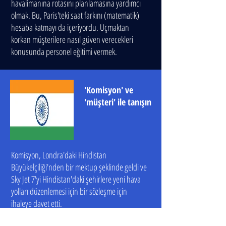
havalimanına rotasını planlamasına yardımcı
olmak. Bu, Paris'teki saat farkını (matematik)
hesaba katmayı da içeriyordu. Uçmaktan
korkan müşterilere nasıl güven verecekleri
konusunda personel eğitimi vermek.
'Komisyon' ve
'müşteri' ile tanışın
Komisyon, Londra'daki Hindistan
Büyükelçiliği'nden bir mektup şeklinde geldi ve
Sky Jet 7'yi Hindistan'daki şehirlere yeni hava
yolları düzenlemesi için bir sözleşme için
ihaleye davet etti.