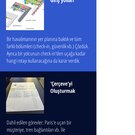
Giriş yolları
Bir havalimanının yer planına baktık ve tüm
farklı bölümleri (check-in, güvenlik vb.) Çözdük.
Ayrıca bir yolcunun check-in'den uçağa kadar
hangi rotayı kullanacağına da karar verdik.
'Çerçeve'yi
Oluşturmak
Dahil edilen görevler: Paris'e uçan bir
müşteriye, tren bağlantıları vb. İle