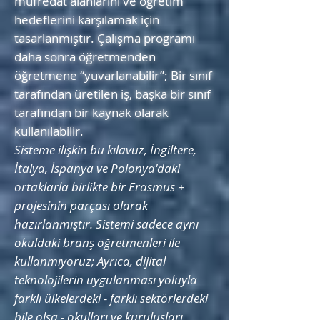
müfredat alanlarını ve öğretim
hedeflerini karşılamak için
tasarlanmıştır. Çalışma programı
daha sonra öğretmenden
öğretmene “yuvarlanabilir”; Bir sınıf
tarafından üretilen iş, başka bir sınıf
tarafından bir kaynak olarak
kullanılabilir.
Sisteme ilişkin bu kılavuz, İngiltere,
İtalya, İspanya ve Polonya'daki
ortaklarla birlikte bir Erasmus +
projesinin parçası olarak
hazırlanmıştır.
Sistemi sadece aynı
okuldaki branş öğretmenleri ile
kullanmıyoruz; Ayrıca, dijital
teknolojilerin uygulanması yoluyla
farklı ülkelerdeki - farklı sektörlerdeki
bile olsa - okulları ve kuruluşları