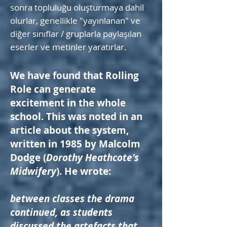
sonra topluluğu oluşturmaya dahil
olurlar, genellikle "yayınlanan" ve
diğer sınıflar / gruplarla paylaşılan
eserler ve metinler yaratırlar.
We have found that Rolling
Role can generate
excitement in the whole
school. This was noted in an
article about the system,
written in 1985 by Malcolm
Dodge (
Dorothy Heathcote's
Midwifery
). He wrote:
between classes the drama
continued, as students
discussed the artefacts that